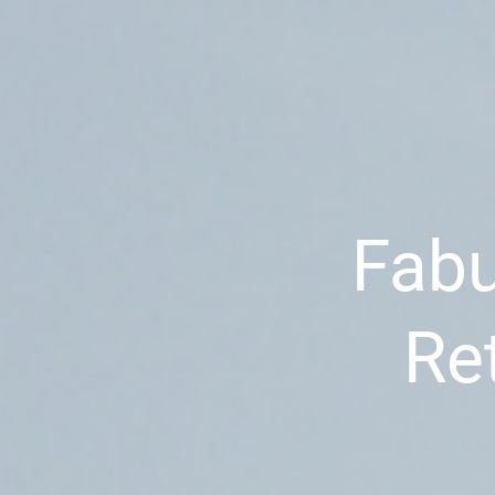
Fabu
Re