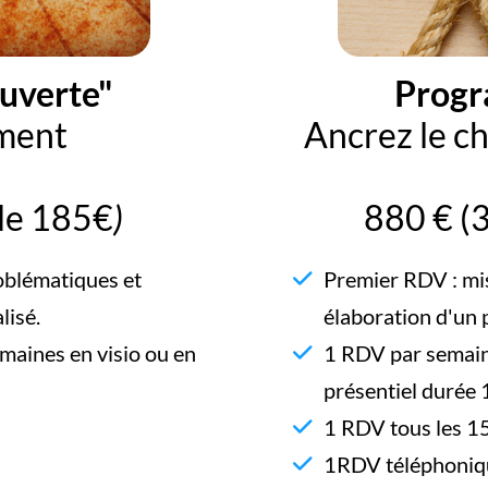
uverte"
Progr
ement
Ancrez le c
de 185€
)
880 € (
oblématiques et
Premier RDV : mi
lisé.
élaboration d'un
aines en visio ou en
1 RDV par semain
présentiel durée 
1 RDV tous les 15
1RDV téléphoniqu