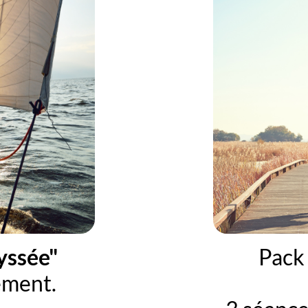
yssée"
Pack 
ement.