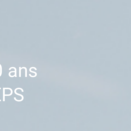
0 ans
EPS